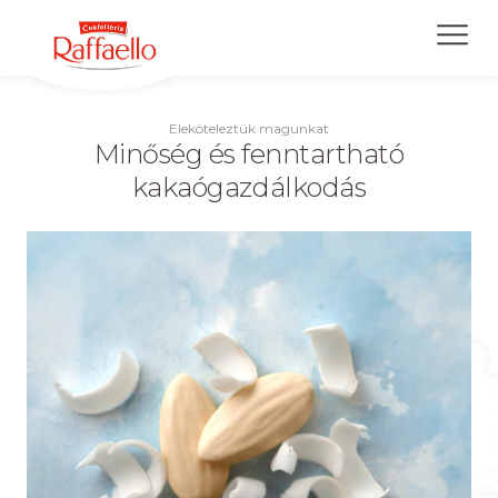
Skip
to
main
content
Eleköteleztük magunkat
Minőség és fenntartható
kakaógazdálkodás
Kezdőlap
Termékek
A Raffaello élmény
Rólunk