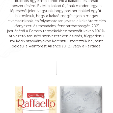
különös figyelmet fordítunk a kakaóra és annak
beszerzésére. Ezért a kakaó útjának minden egyes
lépésénél jelen vagyunk, hogy partnereinkkel együtt
biztosítsuk, hogy a kakaó megfeleljen a magas
elvárásainknak, és folyamatosan javítsa a kakaótermelés
környezeti és társadalmi fenntarthatóságát. 2021
januárjától a Ferrero termékekhez használt kakaó 100%-
át vezető tanúsító szervezeteken és más, függetlenül
működő szabványokon keresztül szerezzük be, mint
például a Rainforest Alliance (UTZ) vagy a Fairtrade.