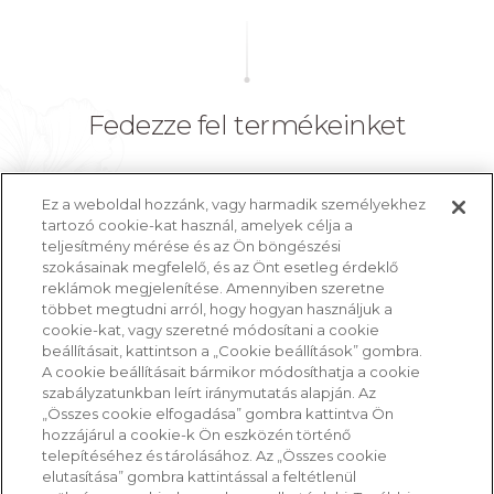
Fedezze fel termékeinket
Ez a weboldal hozzánk, vagy harmadik személyekhez
tartozó cookie-kat használ, amelyek célja a
teljesítmény mérése és az Ön böngészési
FEDEZZE FEL TERMÉKEINKET
szokásainak megfelelő, és az Önt esetleg érdeklő
reklámok megjelenítése. Amennyiben szeretne
többet megtudni arról, hogy hogyan használjuk a
cookie-kat, vagy szeretné módosítani a cookie
beállításait, kattintson a „Cookie beállítások” gombra.
A cookie beállításait bármikor módosíthatja a cookie
szabályzatunkban leírt iránymutatás alapján. Az
„Összes cookie elfogadása” gombra kattintva Ön
hozzájárul a cookie-k Ön eszközén történő
telepítéséhez és tárolásához. Az „Összes cookie
Footer
Kapcsolat
Felhasználási Feltételek
elutasítása” gombra kattintással a feltétlenül