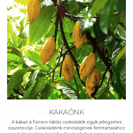
KAKAÓNK
A kakaó a Ferrero táblás csokoládék egyik jellegzetes
összetevője. Csokoládéink minőségének fenntartásához