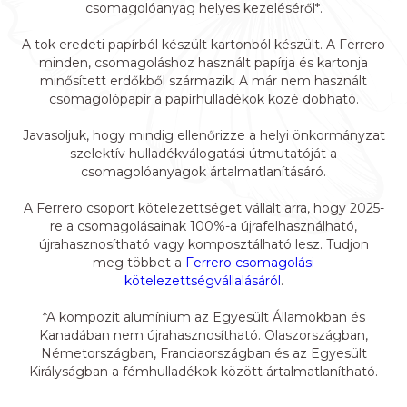
csomagolóanyag helyes kezeléséről*. ​​
A tok eredeti papírból készült kartonból készült. A Ferrero
minden, csomagoláshoz használt papírja és kartonja
minősített erdőkből származik. A már nem használt
csomagolópapír a papírhulladékok közé dobható. ​​
Javasoljuk, hogy mindig ellenőrizze a helyi önkormányzat
szelektív hulladékválogatási útmutatóját a
csomagolóanyagok ártalmatlanításáró. ​​
A Ferrero csoport kötelezettséget vállalt arra, hogy 2025-
re a csomagolásainak 100%-a újrafelhasználható,
újrahasznosítható vagy komposztálható lesz. Tudjon
meg többet a
Ferrero csomagolási
kötelezettségvállalásáról
. ​
*A kompozit alumínium az Egyesült Államokban és
Kanadában nem újrahasznosítható. Olaszországban,
Németországban, Franciaországban és az Egyesült
Királyságban a fémhulladékok között ártalmatlanítható.