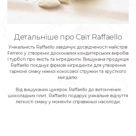
Якість та турбота
Детальніше про Світ Raffaello
Унікальність Raffaello завдячує досвідченості майстрів
Ferrero у створенні досконалих кондитерських виробів
і турботі про якість та інгредієнти. Вишукана продукція
Raffaello поєднує фірмові інгредієнти для утворення
гармонії смаку ніжної кокосової стружки та хрусткого
мигдалю.
Від вишуканих цукерок Raffaello до витончених
шоколадних плит. Raffaello подарує унікальне відчуття
легкості смаку у моменти справжньої насолоди.