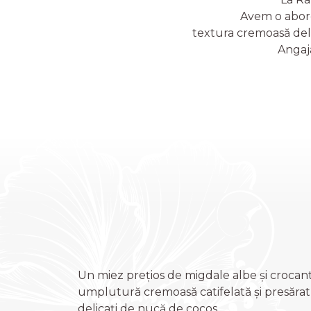
Avem o abord
textura cremoasă deli
Angaja
Un miez prețios de migdale albe și crocant
umplutură cremoasă catifelată și presărat
delicați de nucă de cocos.