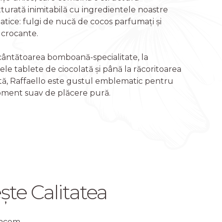
turată inimitabilă cu ingredientele noastre
ice: fulgi de nucă de cocos parfumați și
 crocante.
cântătoarea bomboană-specialitate, la
sele tablete de ciocolată și până la răcoritoarea
ă, Raffaello este gustul emblematic pentru
oment suav de plăcere pură.
ște Calitatea
facem.