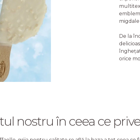
multitex
emblemat
migdale
De la în
delicioa
înghețat
orice m
 nostru în ceea ce prive
ffaello, grija pentru calitate se află la baza a tot ceea ce 