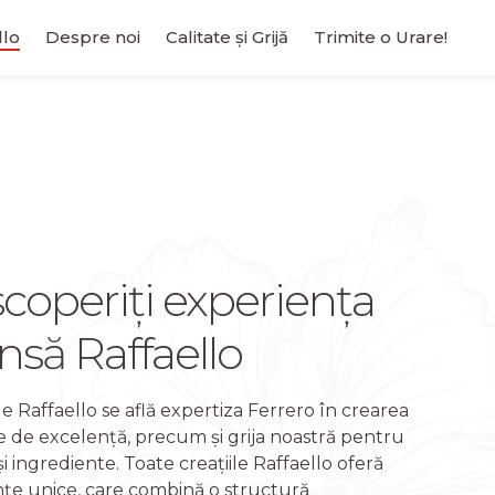
llo
Despre noi
Calitate și Grijă
Trimite o Urare!
 calitate
duse
coperiți experiența
insă Raffaello
le Raffaello se află expertiza Ferrero în crearea
 de excelență, precum și grija noastră pentru
și ingrediente. Toate creațiile Raffaello oferă
țe unice, care combină o structură