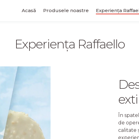
Acasă
Produsele noastre
Experiența Raffae
Experiența Raffaello
Aflați mai
Ingredientele noastre de
multe
Măiestria noastră unică
Grija noastră pentru pro
despre
Des
Calitate și
ext
Grijă
În spate
de opere
EZI TOATE
calitate 
ALITATE ȘI GRIJĂ
experien