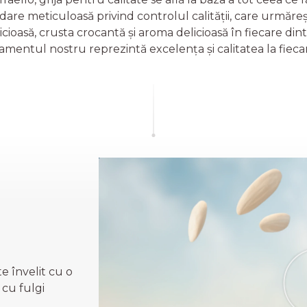
are meticuloasă privind controlul calității, care urmăreș
cioasă, crusta crocantă și aroma delicioasă în fiecare din
mentul nostru reprezintă excelența și calitatea la fieca
e învelit cu o
 cu fulgi