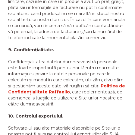
limitare, cazurile în care un produs a avut un preț greșit,
plata sau informațiile de facturare nu pot fi confirmate
sau atunci când produsul nu se mai află în stocul nostru
sau al terțului nostru furnizor. În cazul în care vom anula
o comandă, vom încerca să vă notificăm contactându-
vă pe email, la adresa de facturare și/sau la numărul de
telefon indicate la momentul plasării comenzii.
9. Confidențialitate.
Confidențialitatea datelor dumneavoastră personale
este foarte importantă pentru noi. Pentru mai multe
informații cu privire la datele personale pe care le
colectăm și modul în care colectăm, utilizăm, divulgăm
și gestionăm aceste date, vă rugăm să citiți
Politica de
Confidențialitate Raffaello
, care reglementează, de
asemenea, situațiile de utilizare a Site-urilor noastre de
către dumneavoastră.
10. Controlul exportului.
Software-ul sau alte materiale disponibile pe Site-urile
noastre pot fi supuse controlului exporturilor din SUA.