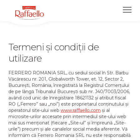
Skip
to
main
content
Termeni și condiții de
utilizare
Acasă
FERRERO ROMANIA SRL, cu sediul social în Str. Barbu
Văcărescu nr. 201, Globalworth Tower, et. 12, Sector 2,
Produsele noastre
București, România, înregistrată la Registrul Comerțului
de pe lângă Tribunalul București sub nr. J40/7003/2006,
având cod unic de înregistrare 18621132 și atribut fiscal
RO („Ferrero” sau „noi”) este proprietarul conținutului și
Experiența Raffaello
operatorul site-ului web
www.raffaello.com
și al
microsite-urilor accesate prin intermediul site-ului web
mai sus menționat (fiecare „Site-ul” și împreună „Site-
Despre noi
urile”) precum și ale canalelor social media aferente. Vă
informăm că Ferrero Romania SRL nu este responsabilă