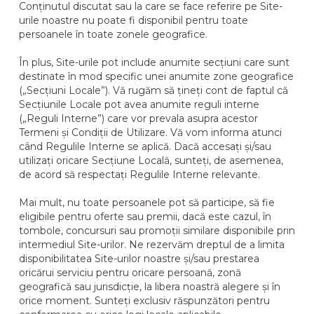
Conținutul discutat sau la care se face referire pe Site-
urile noastre nu poate fi disponibil pentru toate
persoanele în toate zonele geografice.
În plus, Site-urile pot include anumite secțiuni care sunt
destinate în mod specific unei anumite zone geografice
(„Secțiuni Locale”). Vă rugăm să țineți cont de faptul că
Secțiunile Locale pot avea anumite reguli interne
(„Reguli Interne”) care vor prevala asupra acestor
Termeni și Condiții de Utilizare. Vă vom informa atunci
când Regulile Interne se aplică. Dacă accesați și/sau
utilizați oricare Secțiune Locală, sunteți, de asemenea,
de acord să respectați Regulile Interne relevante.
Mai mult, nu toate persoanele pot să participe, să fie
eligibile pentru oferte sau premii, dacă este cazul, în
tombole, concursuri sau promoții similare disponibile prin
intermediul Site-urilor. Ne rezervăm dreptul de a limita
disponibilitatea Site-urilor noastre și/sau prestarea
oricărui serviciu pentru oricare persoană, zonă
geografică sau jurisdicție, la libera noastră alegere și în
orice moment. Sunteți exclusiv răspunzători pentru