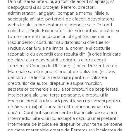
Prin utilizarea Site-ului, ați fost de acord să apărați, să
despăgubiți și să protejați Ferrero, directorii,
administratorii, angajații, compania mamă, filialele,
societățile afiliate, partenerii de afaceri, dezvoltatorul
website-ului, reprezentanții și agențiile sale (în mod
colectiv, „Părțile Exonerate”), de și împotriva oricăror și
tuturor pretențiilor, daunelor, obligațiilor, pierderilor,
răspunderilor, costurilor sau datoriilor și cheltuielilor
(inclusiv, dar fără a ne limita la, onorariile și costurile
rezonabile cu avocații) care rezultă din: (i) orice încălcare
de către dumneavoastră a oricăruia dintre acești
Termeni și Condiții de Utilizare; (ii) orice Prezentare de
Materiale sau Conținut Generat de Utilizatori (inclusiv,
dar fără a ne limita la reclamații pentru încălcarea
drepturilor de autor, drepturile asupra mărcilor,
secretelor comerciale sau altor drepturi de proprietate
intelectuală ale unei terțe persoane, a dreptului la
imagine, dreptului la viață privată, sau reclamații pentru
defăimare); (iii) utilizarea de către dumneavoastră a
oricărui Conținut sau elemente disponibile pe sau prin
intermediul Site-ului (cu excepția cazului unei pretenții
întemeiate pe încălcarea drepturilor unor terțe persoane
de către materialele create de Ferrero), (iv) încălcarea de