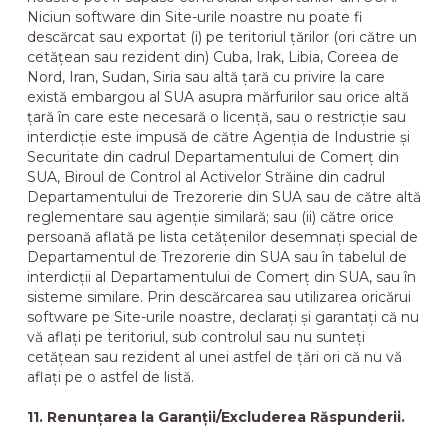
Niciun software din Site-urile noastre nu poate fi
descărcat sau exportat (i) pe teritoriul țărilor (ori către un
cetățean sau rezident din) Cuba, Irak, Libia, Coreea de
Nord, Iran, Sudan, Siria sau altă țară cu privire la care
există embargou al SUA asupra mărfurilor sau orice altă
țară în care este necesară o licență, sau o restricție sau
interdicție este impusă de către Agenția de Industrie și
Securitate din cadrul Departamentului de Comerț din
SUA, Biroul de Control al Activelor Străine din cadrul
Departamentului de Trezorerie din SUA sau de către altă
reglementare sau agenție similară; sau (ii) către orice
persoană aflată pe lista cetățenilor desemnați special de
Departamentul de Trezorerie din SUA sau în tabelul de
interdicții al Departamentului de Comerț din SUA, sau în
sisteme similare. Prin descărcarea sau utilizarea oricărui
software pe Site-urile noastre, declarați și garantați că nu
vă aflați pe teritoriul, sub controlul sau nu sunteți
cetățean sau rezident al unei astfel de țări ori că nu vă
aflați pe o astfel de listă.
11. Renunțarea la Garanții/Excluderea Răspunderii.