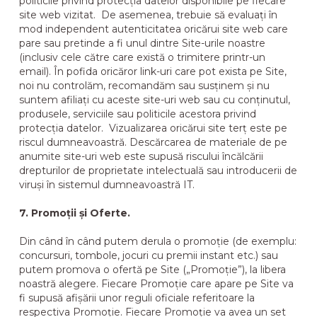
politicile privind protecția datelor disponibile pe fiecare
site web vizitat. De asemenea, trebuie să evaluați în
mod independent autenticitatea oricărui site web care
pare sau pretinde a fi unul dintre Site-urile noastre
(inclusiv cele către care există o trimitere printr-un
email). În pofida oricăror link-uri care pot exista pe Site,
noi nu controlăm, recomandăm sau susținem și nu
suntem afiliați cu aceste site-uri web sau cu conținutul,
produsele, serviciile sau politicile acestora privind
protecția datelor. Vizualizarea oricărui site terț este pe
riscul dumneavoastră. Descărcarea de materiale de pe
anumite site-uri web este supusă riscului încălcării
drepturilor de proprietate intelectuală sau introducerii de
viruși în sistemul dumneavoastră IT.
7. Promoții și Oferte.
Din când în când putem derula o promoție (de exemplu:
concursuri, tombole, jocuri cu premii instant etc.) sau
putem promova o ofertă pe Site („Promoție”), la libera
noastră alegere. Fiecare Promoție care apare pe Site va
fi supusă afișării unor reguli oficiale referitoare la
respectiva Promoție. Fiecare Promoție va avea un set