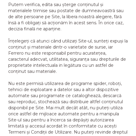
Putem verifica, edita sau șterge conținutul și
materialele trimise sau postate de dumneavoastră sau
de alte persoane pe Site, la libera noastră alegere, fără
însă a fi obligați să acționăm în acest sens. În orice caz,
decizia finală ne aparține.
Înțelegeți că atunci când utilizați Site-ul, sunteți expuși la
conținut și materiale dintr-o varietate de surse, iar
Ferrero nu este responsabil pentru acuratețea,
caracterul adecvat, utilitatea, siguranța sau drepturile de
proprietate intelectuala in legătura cu un astfel de
conținut sau materiale.
Nu este permisă utilizarea de programe spider, roboți,
tehnici de exploatare a datelor sau a altor dispozitive
automate sau programate ce cataloghează, descarcă
sau reproduc, stochează sau distribuie altfel conținutul
disponibil pe Site. Mai mult decât atât, nu puteți utiliza
orice astfel de mijloace automate pentru a manipula
Site-ul sau pentru a încerca sa depășiți autorizarea
limitată și accesul acordat în conformitate cu acești
Termeni și Condiții de Utilizare. Nu puteți revinde dreptul