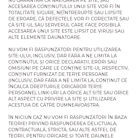
NU GARANTĂM CĂ NAVIGAREA PE SITE, SAU
ACCESAREA CONȚINUTULUI UNUI SITE VOR FI ÎN
TOTALITATE SIGURE, NEÎNTRERUPTE SAU LIPSITE
DE EROARE, CĂ DEFECTELE VOR FI CORECTATE SAU
CĂ SITE-UL SAU SERVERUL CARE FACE POSIBILĂ
ACCESAREA UNUI SITE ESTE LIPSIT DE VIRUȘI SAU
ALTE ELEMENTE DĂUNĂTOARE.
NU VOM FI RĂSPUNZĂTORI PENTRU UTILIZAREA
SITE-ULUI, INCLUSIV, DAR FĂRĂ A NE LIMITA LA
CONȚINUTUL ȘI ORICE DECLARAȚII, ERORI SAU
OMISIUNI PE CARE LE CONȚINE SITE-UL RESPECTIV,
CONȚINUT FURNIZAT DE TERȚE PERSOANE
(INCLUSIV, DAR FĂRĂ A NE LIMITA LA, CONȚINUT CE
ÎNCALCĂ DREPTURILE ORICĂROR TERȚE
PERSOANE), LINK-URI LA ORICE ALT SITE SAU ORICE
ALT ASPECT CU PRIVIRE LA SITE ȘI UTILIZAREA
ACESTUIA DE CĂTRE DUMNEAVOASTRĂ.
ÎN NICIUN CAZ NU VOM FI RĂSPUNZĂTORI ÎN BAZA
TEORIEI PRIVIND RĂSPUNDEREA DELICTUALĂ,
CONTRACTUALĂ, STRICTĂ, SAU ALTE ASTFEL DE
TEORII, PENTRU ORICARE ȘI TOATE DAUNELE