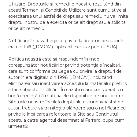
Utilizare. Drepturile și remediile noastre rezultând din
acești Termeni și Condiții de Utilizare sunt cumulative și
exercitarea unui astfel de drept sau remediu nu va limita
dreptul nostru de a exercita orice alt drept sau a solicita
orice alt remediu.
Notificare în baza Legii cu privire la drepturi de autor în
era digitală („DMCA”) (aplicabil exclusiv pentru SUA).
Politica noastră este să răspundem în mod
corespunzător notificărilor privind potențiale încălcări,
care sunt conforme cu Legea cu privire la drepturi de
autor în era digitală din 1998 („DMCA”), incluzând
eliminarea sau inactivarea accesului la materialul pretins
a face obiectul încălcării. În cazul în care considerați cu
bună credință că materialele disponibile pe unul dintre
Site-urile noastre încalcă drepturile dumneavoastră de
autor, trebuie să trimiteți o plângere sau o notificare cu
privire la încălcarea referitoare la Site sau Conținutul
acestuia către agentul desemnat al Ferrero, după cum
urmează: