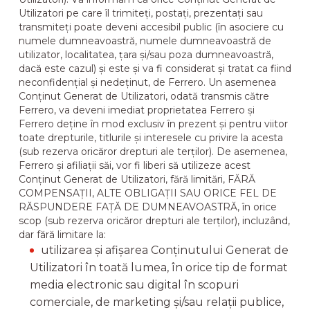
Utilizatori pe care îl trimiteți, postați, prezentați sau
transmiteți poate deveni accesibil public (în asociere cu
numele dumneavoastră, numele dumneavoastră de
utilizator, localitatea, țara și/sau poza dumneavoastră,
dacă este cazul) și este și va fi considerat și tratat ca fiind
neconfidențial și nedeținut, de Ferrero. Un asemenea
Conținut Generat de Utilizatori, odată transmis către
Ferrero, va deveni imediat proprietatea Ferrero și
Ferrero deține în mod exclusiv în prezent și pentru viitor
toate drepturile, titlurile și interesele cu privire la acesta
(sub rezerva oricăror drepturi ale terților). De asemenea,
Ferrero și afiliații săi, vor fi liberi să utilizeze acest
Conținut Generat de Utilizatori, fără limitări, FĂRĂ
COMPENSAȚII, ALTE OBLIGAȚII SAU ORICE FEL DE
RĂSPUNDERE FAȚĂ DE DUMNEAVOASTRĂ, în orice
scop (sub rezerva oricăror drepturi ale terților), incluzând,
dar fără limitare la:
utilizarea și afișarea Conținutului Generat de
Utilizatori în toată lumea, în orice tip de format
media electronic sau digital în scopuri
comerciale, de marketing și/sau relații publice,