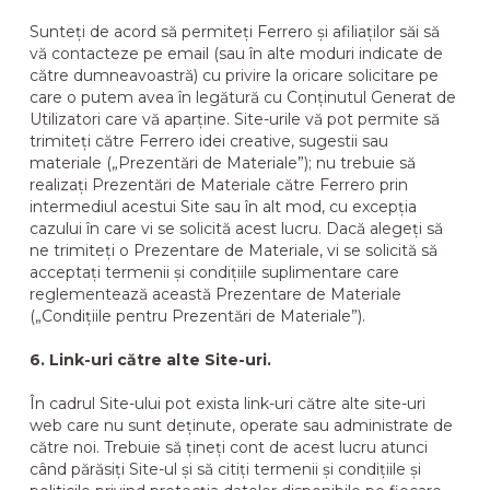
Sunteți de acord să permiteți Ferrero și afiliaților săi să
vă contacteze pe email (sau în alte moduri indicate de
către dumneavoastră) cu privire la oricare solicitare pe
care o putem avea în legătură cu Conținutul Generat de
Utilizatori care vă aparține. Site-urile vă pot permite să
trimiteți către Ferrero idei creative, sugestii sau
materiale („Prezentări de Materiale”); nu trebuie să
realizați Prezentări de Materiale către Ferrero prin
intermediul acestui Site sau în alt mod, cu excepția
cazului în care vi se solicită acest lucru. Dacă alegeți să
ne trimiteți o Prezentare de Materiale, vi se solicită să
acceptați termenii și condițiile suplimentare care
reglementează această Prezentare de Materiale
(„Condițiile pentru Prezentări de Materiale”).
6. Link-uri către alte Site-uri.
În cadrul Site-ului pot exista link-uri către alte site-uri
web care nu sunt deținute, operate sau administrate de
către noi. Trebuie să țineți cont de acest lucru atunci
când părăsiți Site-ul și să citiți termenii și condițiile și