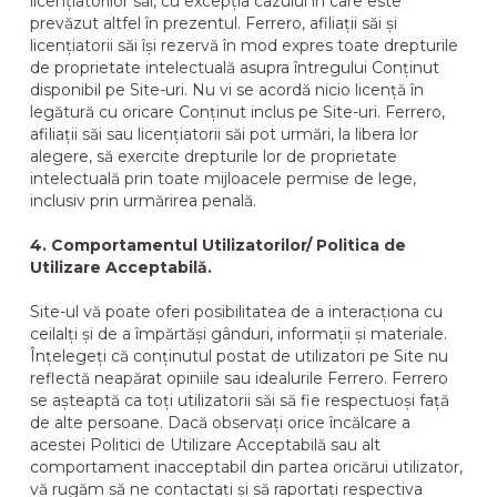
licențiatorilor săi, cu excepția cazului în care este
prevăzut altfel în prezentul. Ferrero, afiliații săi și
licențiatorii săi își rezervă în mod expres toate drepturile
de proprietate intelectuală asupra întregului Conținut
disponibil pe Site-uri. Nu vi se acordă nicio licență în
legătură cu oricare Conținut inclus pe Site-uri. Ferrero,
afiliații săi sau licențiatorii săi pot urmări, la libera lor
alegere, să exercite drepturile lor de proprietate
intelectuală prin toate mijloacele permise de lege,
inclusiv prin urmărirea penală.
4. Comportamentul Utilizatorilor/ Politica de
Utilizare Acceptabilă.
Site-ul vă poate oferi posibilitatea de a interacționa cu
ceilalți și de a împărtăși gânduri, informații și materiale.
Înțelegeți că conținutul postat de utilizatori pe Site nu
reflectă neapărat opiniile sau idealurile Ferrero. Ferrero
se așteaptă ca toți utilizatorii săi să fie respectuoși față
de alte persoane. Dacă observați orice încălcare a
acestei Politici de Utilizare Acceptabilă sau alt
comportament inacceptabil din partea oricărui utilizator,
vă rugăm să ne contactați și să raportați respectiva