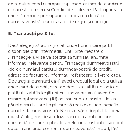
de reguli și condiții proprii, suplimentar fața de condițiile
din acești Termeni și Condiții de Utilizare. Participarea la
orice Promoție presupune acceptarea de către
dumneavoastră a unor astfel de reguli și condiții.
8. Tranzacții pe Site.
Dacă alegeți să achiziționați orice bunuri care pot fi
disponibile prin intermediul unui Site (fiecare o
„Tranzacție”), vi se va solicita să furnizați anumite
informații relevante pentru Tranzacția dumneavoastră
(de ex. numărul cardului dumneavoastră de credit,
adresa de facturare, informații referitoare la livrare etc.).
Declarați și garantați că (i) aveți dreptul legal de a utiliza
orice card de credit, card de debit sau altă metodă de
plată utilizată în legătură cu Tranzacția și (ii) aveți fie
minim optsprezece (18) ani sau sunteți asistat de un
părinte sau tutore legal care să realizeze Tranzacția în
numele dumneavoastră. Ne rezervăm dreptul, la libera
noastră alegere, de a refuza sau de a anula oricare
comandă pe care o plasați. Unele circumstanțe care pot
duce la anularea comenzii dumneavoastră includ, fără