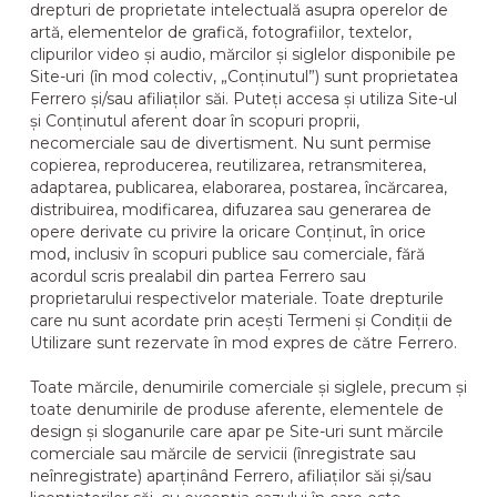
drepturi de proprietate intelectuală asupra operelor de
artă, elementelor de grafică, fotografiilor, textelor,
clipurilor video și audio, mărcilor și siglelor disponibile pe
Site-uri (în mod colectiv, „Conținutul”) sunt proprietatea
Ferrero și/sau afiliaților săi. Puteți accesa și utiliza Site-ul
și Conținutul aferent doar în scopuri proprii,
necomerciale sau de divertisment. Nu sunt permise
copierea, reproducerea, reutilizarea, retransmiterea,
adaptarea, publicarea, elaborarea, postarea, încărcarea,
distribuirea, modificarea, difuzarea sau generarea de
opere derivate cu privire la oricare Conținut, în orice
mod, inclusiv în scopuri publice sau comerciale, fără
acordul scris prealabil din partea Ferrero sau
proprietarului respectivelor materiale. Toate drepturile
care nu sunt acordate prin acești Termeni și Condiții de
Utilizare sunt rezervate în mod expres de către Ferrero.
Toate mărcile, denumirile comerciale și siglele, precum și
toate denumirile de produse aferente, elementele de
design și sloganurile care apar pe Site-uri sunt mărcile
comerciale sau mărcile de servicii (înregistrate sau
neînregistrate) aparținând Ferrero, afiliaților săi și/sau