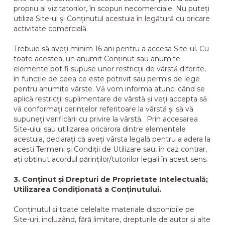
propriu al vizitatorilor, în scopuri necomerciale. Nu puteți
utiliza Site-ul și Conținutul acestuia în legătură cu oricare
activitate comercială.
Trebuie să aveți minim 16 ani pentru a accesa Site-ul. Cu
toate acestea, un anumit Conținut sau anumite
elemente pot fi supuse unor restricții de vârstă diferite,
în funcție de ceea ce este potrivit sau permis de lege
pentru anumite vârste. Vă vom informa atunci când se
aplică restricții suplimentare de vârstă și veți accepta să
vă conformați cerințelor referitoare la vârstă și să vă
supuneți verificării cu privire la vârstă. Prin accesarea
Site-ului sau utilizarea oricărora dintre elementele
acestuia, declarați că aveți vârsta legală pentru a adera la
acești Termeni și Condiții de Utilizare sau, în caz contrar,
ați obținut acordul părinților/tutorilor legali în acest sens.
3. Conținut și Drepturi de Proprietate Intelectuală;
Utilizarea Condiționată a Conținutului.
Conținutul și toate celelalte materiale disponibile pe
Site-uri, incluzând, fără limitare, drepturile de autor și alte