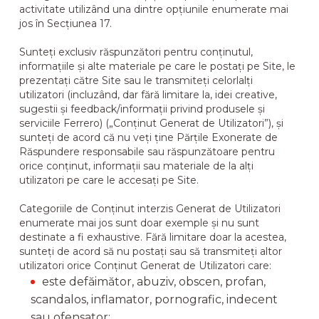
activitate utilizând una dintre opțiunile enumerate mai
jos în Secțiunea 17.
Sunteți exclusiv răspunzători pentru conținutul,
informațiile și alte materiale pe care le postați pe Site, le
prezentați către Site sau le transmiteți celorlalți
utilizatori (incluzând, dar fără limitare la, idei creative,
sugestii și feedback/informații privind produsele și
serviciile Ferrero) („Conținut Generat de Utilizatori”), și
sunteți de acord că nu veți ține Părțile Exonerate de
Răspundere responsabile sau răspunzătoare pentru
orice conținut, informații sau materiale de la alți
utilizatori pe care le accesați pe Site.
Categoriile de Conținut interzis Generat de Utilizatori
enumerate mai jos sunt doar exemple și nu sunt
destinate a fi exhaustive. Fără limitare doar la acestea,
sunteți de acord să nu postați sau să transmiteți altor
utilizatori orice Conținut Generat de Utilizatori care:
este defăimător, abuziv, obscen, profan,
scandalos, inflamator, pornografic, indecent
sau ofensator;