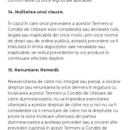
conformarea cu orice legi locale aplicabile.
14. Nulitatea unui clauze.
În cazul în care orice prevedere a acestor Termeni și
Condiții de Utilizare este considerată sau declarată nulă,
ilegală sau inaplicabilă din orice motiv, prin orice normă
de drept sau de ordine publică, această prevedere va fi
înlăturată în limita dispozițiilor sale nevalabile sau
inaplicabile, iar restul prevederilor își vor produce în
continuare efectele depline.
15. Renunțare; Remedii.
Neexercitarea de către noi, integral sau parțial, a oricăror
drepturi sau renunțarea la orice demers în legătură cu
încălcarea acestor Termeni și Condiții de Utilizare de
către dumneavoastră, nu va împiedica exercitarea
ulterioară a acestor drepturi de către noi și nici nu va fi
considerată ca o renunțare de către noi la drepturile cu
privire la orice încălcare ulterioară din partea
dumneavoastră a aceleiași prevederi sau a oricărei alte
prevederi cuprinsă în acești Termeni și Condiții de