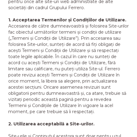
pentru orice alte site-uri web administrate de alte
societăți din cadrul Grupului Ferrero.
Calitate și Grijă
1. Acceptarea Termenilor și Condițiilor de Utilizare.
Accesarea de către dumneavoastră și folosirea Site-urilor
Trimite o Urare!
fac obiectul următorilor termeni și condiții de utilizare
(„Termeni și Condiții de Utilizare”). Prin accesarea sau
folosirea Site-urilor, sunteți de acord să fiți obligați de
acești Termeni și Condiții de Utilizare și să respectați
toate legile aplicabile. În cazul în care nu sunteți de
acord cu acești Termeni și Condiții de Utilizare, fără
limitare sau calificare, nu puteți utiliza Site-ul. Ferrero
poate revizui acești Termeni și Condiții de Utilizare în
orice moment, la libera sa alegere, prin actualizarea
acestei secțiuni. Oricare asemenea revizuiri sunt
obligatorii pentru dumneavoastră și, ca atare, trebuie să
vizitați periodic această pagină pentru a revedea
Termenii și Condițiile de Utilizare în vigoare la acel
moment, pe care trebuie să îi respectați.
2. Utilizarea acceptabilă a Site-urilor.
Site-urile și Conținutul acestora sunt doar pentru uzul