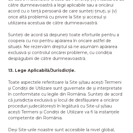
către dumneavoastră a legii aplicabile sau a oricărui
acord cu o terță persoană de care sunteți ținuți, și (v)
orice altă problemă cu privire la Site și accesul și
utilizarea acestuia de către dumneavoastră.
Sunteți de acord să depuneți toate eforturile pentru a
coopera cu noi pentru apărarea în oricare astfel de
situații. Ne rezervăm dreptul să ne asumăm apărarea
exclusivă și controlul oricărei probleme, cu condiția
despăgubirii de către dumneavoastră.
13. Lege Aplicabilă/Jurisdicție.
Toate aspectele referitoare la Site și/sau acești Termeni
și Condiții de Utilizare sunt guvernate de și interpretate
în conformitate cu legile din România. Sunteți de acord
că jurisdicția exclusivă și locul de desfășurare a oricăror
proceduri judecătorești în legătură cu Site-ul și/sau
acești Termeni și Condiții de Utilizare va fi la instanțele
competente din România.
Deși Site-urile noastre sunt accesibile la nivel global,