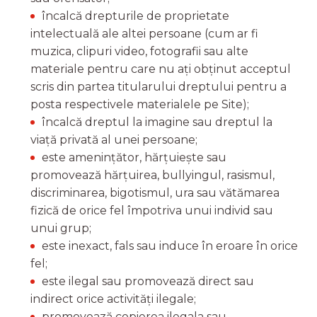
încalcă drepturile de proprietate
intelectuală ale altei persoane (cum ar fi
muzica, clipuri video, fotografii sau alte
materiale pentru care nu ați obținut acceptul
scris din partea titularului dreptului pentru a
posta respectivele materialele pe Site);
încalcă dreptul la imagine sau dreptul la
viață privată al unei persoane;
este amenințător, hărțuiește sau
promovează hărțuirea, bullyingul, rasismul,
discriminarea, bigotismul, ura sau vătămarea
fizică de orice fel împotriva unui individ sau
unui grup;
este inexact, fals sau induce în eroare în orice
fel;
este ilegal sau promovează direct sau
indirect orice activități ilegale;
promovează copierea ilegala sau