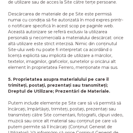
de utilizare sau de acces la Site către terțe persoane.
Descărcarea de materiale de pe Site este permisă
numai cu condiția să fie autorizată în mod expres printr-
o notificare specifică în acest scop pe paginile web.
Această autorizare se referă exclusiv la utilizarea
personală și necomercială a materialului descărcat: orice
altă utilizare este strict interzisă. Nimic din conținutul
Site-ului web nu poate fi interpretat ca acordând o
licență explicită sau implicită de utilizare a mărcilor,
textelor, imaginilor, graficelor, sunetelor și oricărui alt
element în proprietatea Ferrero, menționate mai sus.
5. Proprietatea asupra materialului pe care îl
trimiteți, postați, prezentați sau transmiteți;
Dreptul de Utilizare; Prezentări de Materiale.
Putem include elemente pe Site care să vă permită să
încărcați, împărtășiți, trimiteți, postați, prezentați sau
transmiteți către Site comentarii, fotografii, clipuri video,
muzică sau orice alt material sau conținut pe care vă
putem permite să îl încărcați (Conținut Generat de
Utilizatori). Vă informăm că orice Conținut Generat de