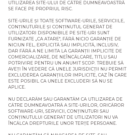
UTILIZAREA SITE-ULUI DE CĂTRE DUMNEAVOASTRĂ
SE FACE PE PROPRIUL RISC.
SITE-URILE ȘI TOATE SOFTWARE-URILE, SERVICIILE,
CONȚINUTURILE ȘI CONȚINUTUL GENERAT DE
UTILIZATORI DISPONIBILE PE SITE-URI SUNT
FURNIZATE „CA ATARE", FĂRĂ NICIO GARANȚIE DE
NICIUN FEL, EXPLICITĂ SAU IMPLICITĂ, INCLUSIV,
DAR FĂRĂ A NE LIMITA LA GARANȚII IMPLICITE DE
COMERCIALIZARE, DE NEÎNCĂLCARE, TITLU SAU
POTRIVIRE PENTRU UN ANUMIT SCOP. TREBUIE SĂ
AVEȚI ÎN VEDERE CĂ UNELE JURISDICȚII NU PERMIT
EXCLUDEREA GARANȚIILOR IMPLICITE, CAZ ÎN CARE
ESTE POSIBIL CA UNELE EXCLUDERI SĂ NU SE
APLICE.
NU DECLARĂM SAU GARANTĂM CA UTILIZAREA DE
CĂTRE DUMNEAVOATRĂ A SITE-URILOR, ORICĂROR
SOFTWARE-URI, SERVICII, CONȚINUTURI SAU
CONȚINUTULUI GENERAT DE UTILIZATORI NU VA
ÎNCĂLCA DREPTURILE UNOR TERȚE PERSOANE.