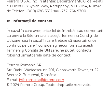
Ferrero U.S.A., Inc. În atenția: Departamentului de Relații
cu Clienții - 7Sylvan Way, Parsippany, NJ 07054, Număr
de Telefon: (800) 688-3552 sau (732) 764-9300
16. Informații de contact.
În cazul în care aveți orice fel de întrebări sau comentarii
cu privire la Site-uri sau la acești Termeni și Condiții de
Utilizare, sau în cazul în care trebuie să raportați orice
conținut pe care îl considerați neconform cu acești
Termeni și Condiții de Utilizare, ne puteți contacta
folosind următoarele date de contact:
Ferrero Romania SRL
Str. Barbu Văcărescu nr. 201, Globalworth Tower, et. 12,
Sector 2, București, România
E-mail:
info.romania@ferrero.com
© 2024 Ferrero Group. Toate drepturile rezervate.